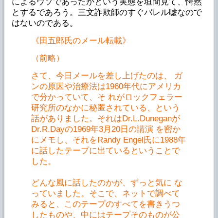
によるウソであったかという実態を垣間見て、愕然
とするであろう。三文詐欺師のすぐバレル嘘なので
はないのである。
《田五郎氏のメール転載》
（前略）
さて、今日メールを差し上げたのは、 ガ
ンの原因や治療法は1960年代にアメリカ
で分かっていて、そ れがロックフェラー
研究所のなかに秘匿されている、という
話がありました。それはDr.L.Duneganが
Dr.R.Dayの1969年3月20日の講演 を密か
にメモし、それをRandy Engel氏に1988年
に話したテープに出ているということで
した。
どんな風に話したのかが、ずっと気に な
っていました。そこで、ネットで調べて
みると、このテープのすべてを書きうつ
したものや、中にはテープそのものが公