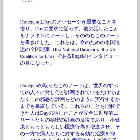
DuneganはDayのメッセージが重要なことを
悟り、Dayの要求に従わず、彼の話したこと
をナプキンにノートし、そののちこのノート
を書き出した。これらは、命のための米国連
盟の全国理事（
the National Director of the US
である
Engelのインタビュー
Coalition for Life
）
の基になった。
Duneganの取ったこのノートは、世界のすべ
ての人々に対し何が計画されているだけでは
なくこの邪悪な計画をどのように実行するか
までも暴露している。これらのことを理解で
きた人はDayの話したことが完全に世界的エ
リートたちの秘密の計画の反復であり、不健
康ともっともらしい医療行為を増進させ、そ
の一方で病人たちに対する有効な治療を抑