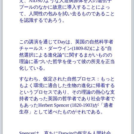
え、AIDSのような人造病原体を人の遺伝子
プールのなかに故意に導入することによっ
て、人間性の包みを拭い去るものであること
を認識するであろう。
この講演を通じて
Dayは、英国の自然科学者
チャールス・ダーウイン(1809-82)による“自
然選択による進化論”に関するまがいものの
理論に基づいた哲学を使って彼の所見を正当
化している。
すなわち、仮定された自然プロセス：もっと
もよく環境に適合した生物の進化に帰着する
というプロセスであり、その理論の熱心な支
持者であった英国の哲学者であり社会学者で
もあった
Herbert Spencer (1820-1903)が「適者
生存」として述べたものがそれである。
Spencerは、直ちにDarwinの仮定を人間社会