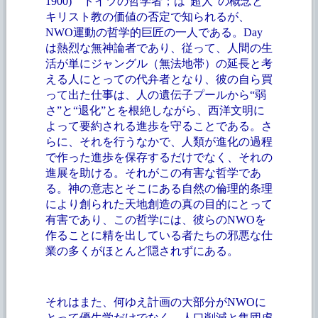
1900) ドイツの哲学者；は“超人”の概念と
キリスト教の価値の否定で知られるが、
NWO運動の哲学的巨匠の一人である。Day
は熱烈な無神論者であり、従って、人間の生
活が単にジャングル（無法地帯）の延長と考
える人にとっての代弁者となり、彼の自ら買
って出た仕事は、人の遺伝子プールから“弱
さ”と“退化”とを根絶しながら、西洋文明に
よって要約される進歩を守ることである。さ
らに、それを行うなかで、人類が進化の過程
で作った進歩を保存するだけでなく、それの
進展を助ける。それがこの有害な哲学であ
る。神の意志とそこにある自然の倫理的条理
により創られた天地創造の真の目的にとって
有害であり、この哲学には、彼らのNWOを
作ることに精を出している者たちの邪悪な仕
業の多くがほとんど隠されずにある。
それはまた、何ゆえ計画の大部分が
NWOに
とって優生学だけでなく、人口削減と集団虐