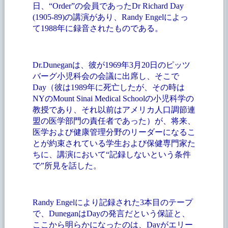
日、“Order”の会員であったDr Richard Day
(1905-89)の講演があり、Randy Engelによっ
て1988年に録音されたものである。
Dr.Duneganは、彼が1969年3月20日のピッツ
バーグ小児科会の会議に出席し、そこで
Day（彼は1989年に死亡したが、その時は
NYのMount Sinai Medical Schoolの小児科学の
教授であり、それ以前はアメリカ人口調節連
盟の医学部門の責任者であった）が、将来、
医学および健康管理分野のリーダーになるこ
とが約束されている学生および保健専門家た
ちに、講演において“記録しないという条件
で”所見を話した。
Randy Engelにより記録された3本目のテープ
で、DuneganはDayの発言だという保証と、
ここから明らかになったのは、Dayがエリー