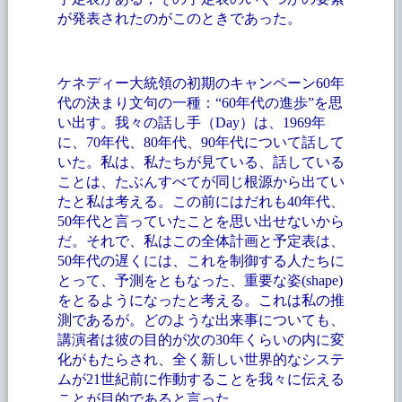
が発表されたのがこのときであった。
ケネディー大統領の初期のキャンペーン
60年
代の決まり文句の一種：“60年代の進歩”を思
い出す。我々の話し手（Day）は、1969年
に、70年代、80年代、90年代について話して
いた。私は、私たちが見ている、話している
ことは、たぶんすべてが同じ根源から出てい
たと私は考える。この前にはだれも40年代、
50年代と言っていたことを思い出せないから
だ。それで、私はこの全体計画と予定表は、
50年代の遅くには、これを制御する人たちに
とって、予測をともなった、重要な姿(shape)
をとるようになったと考える。これは私の推
測であるが。どのような出来事についても、
講演者は彼の目的が次の30年くらいの内に変
化がもたらされ、全く新しい世界的なシステ
ムが21世紀前に作動することを我々に伝える
ことが目的であると言った。