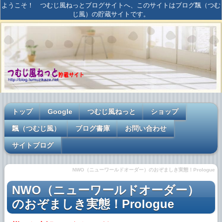
ようこそ！ つむじ風ねっとブログサイトへ、このサイトはブログ飄（つむ
じ風）の貯蔵サイトです。
トップ
Google
つむじ風ねっと
ショップ
飄（つむじ風）
ブログ書庫
お問い合わせ
サイトブログ
NWO（ニューワールドオーダー）のおぞましき実態！Prologue
NWO（ニューワールドオーダー）
のおぞましき実態！Prologue