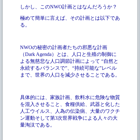
しかし、この
NWO計画とはなんだろうか？
極めて簡単に言えば、その計画とは以下であ
る。
NWOの秘密の計画者たちの邪悪な計画
（Dark Agenda）とは、人口と生殖の制御に
よる無慈悲な人口調節計画によって “自然と
永続するバランスで”、“持続可能な”レベル
まで、世界の人口を減少させることである。
具体的には、家族計画、飲料水に危険な物質
を混入させること、食糧供給、武器と化した
人工ウイルス、人為の伝染病、大量のワクチ
ン運動そして第
3次世界戦争による人々の大
量淘汰である。