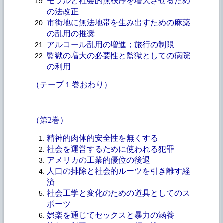
モラルと社会的無秩序を増大させるため
の法改正
市街地に無法地帯を生み出すための麻薬
の乱用の推奨
アルコール乱用の増進；旅行の制限
監獄の増大の必要性と監獄としての病院
の利用
（テープ１巻おわり）
（第
2巻）
精神的肉体的安全性を無くする
社会を運営するために使われる犯罪
アメリカの工業的優位の後退
人口の排除と社会的ルーツを引き離す経
済
社会工学と変化のための道具としてのス
ポーツ
娯楽を通じてセックスと暴力の涵養