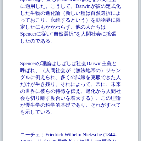
に適用した。こうして、Darwinが彼の定式化
した生物の進化論（新しい種は自然選択によ
っておこり、永続するという）を動物界に限
定したにもかかわらず、他の人たちは
Spencerに従い“自然選択”を人間社会に拡張
したのである。
Spencerの理論はしばしば社会Darwin主義と
呼ばれ、（人間社会が（無法地帯の）ジャン
グルに例えられ、多くの試練を克服できた人
だけが生き残り、それによって、常に、未来
の世界に彼らの特徴を伝え、退化から人間社
会を切り離す度合いを増大する）、この理論
が優生学の科学的基礎であり、それがすべて
を示している。
ニーチェ；
Friedrich Wilhelm Nietzsche (1844-