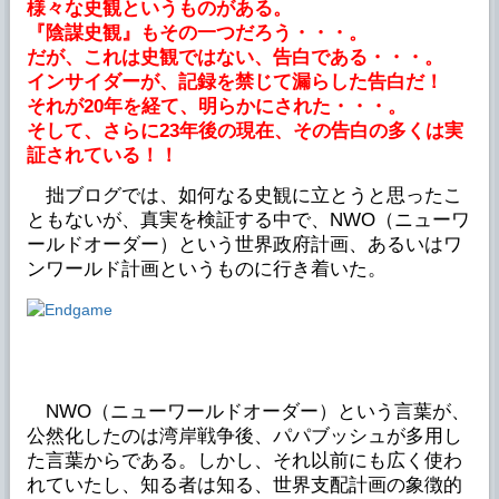
様々な史観というものがある。
『陰謀史観』もその一つだろう・・・。
だが、これは史観ではない、告白である・・・。
インサイダーが、記録を禁じて漏らした告白だ！
それが20年を経て、明らかにされた・・・。
そして、さらに23年後の現在、その告白の多くは実
証されている！！
拙ブログでは、如何なる史観に立とうと思ったこ
ともないが、真実を検証する中で、NWO（ニューワ
ールドオーダー）という世界政府計画、あるいはワ
ンワールド計画というものに行き着いた。
NWO（ニューワールドオーダー）という言葉が、
公然化したのは湾岸戦争後、パパブッシュが多用し
た言葉からである。しかし、それ以前にも広く使わ
れていたし、知る者は知る、世界支配計画の象徴的