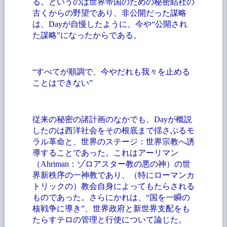
る。というのは世界帝国のための秘密結社の
古くからの野望であり、非公開だった謀略
は、
Dayが自慢したように、今や“公開され
た謀略”になったからである。
“すべてが順調で、今やだれも我々を止める
ことはできない”
従来の秘密の諸計画のなかでも、
Dayが概説
したのは西洋社会をその根底まで揺さぶるモ
ラル革命と、世界のステージ：世界宗教へ誘
導することであった。これはアーリマン
（Ahriman：ゾロアスター教の悪の神）の世
界新秩序の一神教であり、（特にローマンカ
トリックの）教会自身によってもたらされる
ものであった。さらにかれは、“国を一瞬の
核戦争に導き”、世界政府と新世界支配をも
たらすテロの管理と行使について論じた。