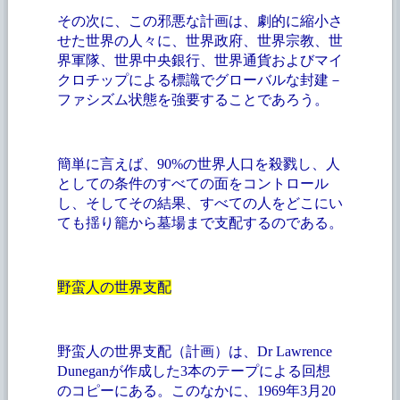
その次に、この邪悪な計画は、劇的に縮小さ
せた世界の人々に、世界政府、世界宗教、世
界軍隊、世界中央銀行、世界通貨およびマイ
クロチップによる標識でグローバルな封建－
ファシズム状態を強要することであろう。
簡単に言えば、
90%の世界人口を殺戮し、人
としての条件のすべての面をコントロール
し、そしてその結果、すべての人をどこにい
ても揺り籠から墓場まで支配するのである。
野蛮人の世界支配
野蛮人の世界支配（計画）は、
Dr Lawrence
Duneganが作成した3本のテープによる回想
のコピーにある。このなかに、1969年3月20