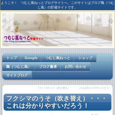
ようこそ！ つむじ風ねっとブログサイトへ、このサイトはブログ飄（つむ
じ風）の貯蔵サイトです。
トップ
Google
つむじ風ねっと
ショップ
飄（つむじ風）
ブログ書庫
お問い合わせ
サイトブログ
フクシマのうそ（吹き替え）・・・これは分かりやすいだろう！
フクシマのうそ（吹き替え）・・・
これは分かりやすいだろう！