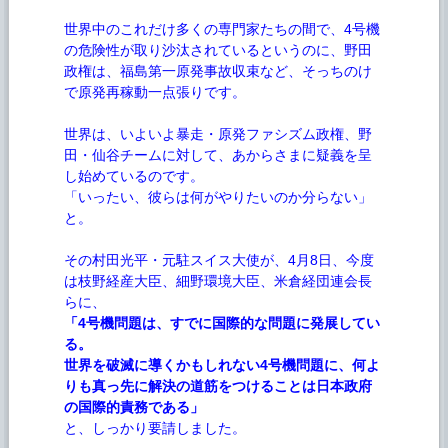
世界中のこれだけ多くの専門家たちの間で、4号機
の危険性が取り沙汰されているというのに、野田
政権は、福島第一原発事故収束など、そっちのけ
で原発再稼動一点張りです。
世界は、いよいよ暴走・原発ファシズム政権、野
田・仙谷チームに対して、あからさまに疑義を呈
し始めているのです。
「いったい、彼らは何がやりたいのか分らない」
と。
その村田光平・元駐スイス大使が、4月8日、今度
は枝野経産大臣、細野環境大臣、米倉経団連会長
らに、
「4号機問題は、すでに国際的な問題に発展してい
る。
世界を破滅に導くかもしれない4号機問題に、何よ
りも真っ先に解決の道筋をつけることは日本政府
の国際的責務である」
と、しっかり要請しました。