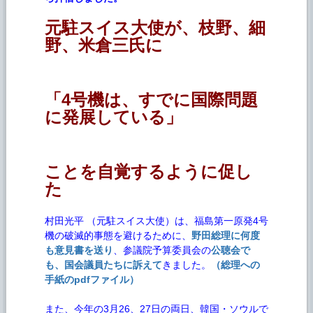
元駐スイス大使が、枝野、細
野、米倉三氏に
「4号機は、すでに国際問題
に発展している」
ことを自覚するように促し
た
村田光平 （元駐スイス大使）は、福島第一原発4号
機の破滅的事態を避けるために、
野田総理に何度
も意見書を送り
、参議院予算委員会の
公聴会で
も、国会議員たちに訴えて
きました。
（総理への
手紙のpdfファイル）
また、今年の3月26、27日の両日、韓国・ソウルで