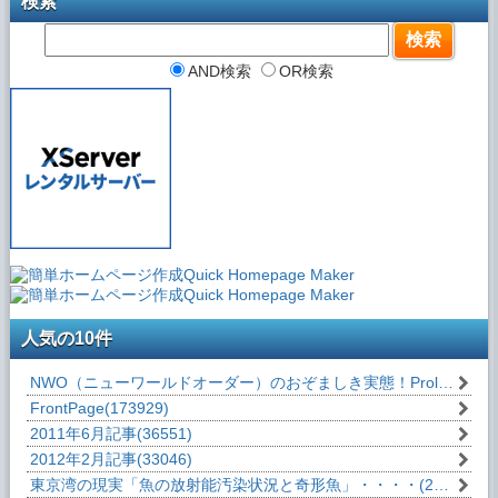
検索
AND検索
OR検索
人気の10件
NWO（ニューワールドオーダー）のおぞましき実態！Prologue
(18
FrontPage
(173929)
2011年6月記事
(36551)
2012年2月記事
(33046)
東京湾の現実「魚の放射能汚染状況と奇形魚」・・・・
(29019)