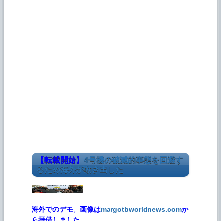
【転載開始】
4号機の破滅的事態を回避す
るため海外が動き出した
海外でのデモ。画像は
margotbworldnews.com
か
ら拝借しました。