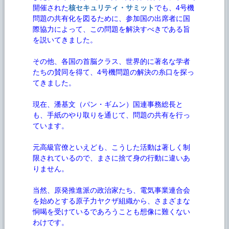
開催された
核セキュリティ・サミット
でも、4号機
問題の共有化を図るために、参加国の出席者に国
際協力によって、この問題を解決すべきである旨
を説いてきました。
その他、各国の首脳クラス、世界的に著名な学者
たちの賛同を得て、4号機問題の解決の糸口を探っ
てきました。
現在、潘基文（パン・ギムン）国連事務総長と
も、手紙のやり取りを通じて、問題の共有を行っ
ています。
元高級官僚といえども、こうした活動は著しく制
限されているので、まさに捨て身の行動に違いあ
りません。
当然、原発推進派の政治家たち、電気事業連合会
を始めとする原子力ヤクザ組織から、さまざまな
恫喝を受けているであろうことも想像に難くない
わけです。