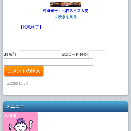
村田光平・元駐スイス大使
→続きを見る
【転載終了】
お名前:
認証コード(1845)
a:2352 t:1 y:0
メニュー